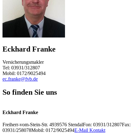
Eckhard Franke
Versicherungsmakler
Tel: 03931/312807
Mobil: 0172/9025494
ec.franke@fvb.de
So finden Sie uns
Leaflet
+
Eckhard Franke
−
Freiherr-vom-Stein-Str. 49
39576
Stendal
Fon: 03931/312807
Fax:
03931/258078
Mobil: 0172/9025494
E-Mail Kontakt