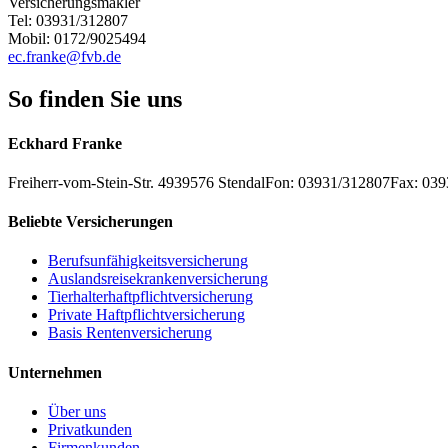
Versicherungsmakler
Tel: 03931/312807
Mobil: 0172/9025494
ec.franke@fvb.de
So finden Sie uns
Eckhard Franke
Freiherr-vom-Stein-Str. 49
39576
Stendal
Fon: 03931/312807
Fax: 03
Beliebte Versicherungen
Berufsunfähigkeitsversicherung
Auslandsreisekrankenversicherung
Tierhalterhaftpflichtversicherung
Private Haftpflichtversicherung
Basis Rentenversicherung
Unternehmen
Über uns
Privatkunden
Firmenkunden