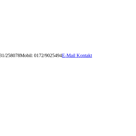
931/258078
Mobil: 0172/9025494
E-Mail Kontakt