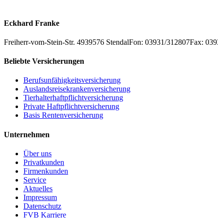
+
Eckhard Franke
−
Freiherr-vom-Stein-Str. 49
39576
Stendal
Fon: 03931/312807
Fax: 03
Beliebte Versicherungen
Berufsunfähigkeitsversicherung
Auslandsreisekrankenversicherung
Tierhalterhaftpflichtversicherung
Private Haftpflichtversicherung
Basis Rentenversicherung
Unternehmen
Über uns
Privatkunden
Firmenkunden
Service
Aktuelles
Impressum
Datenschutz
FVB Karriere