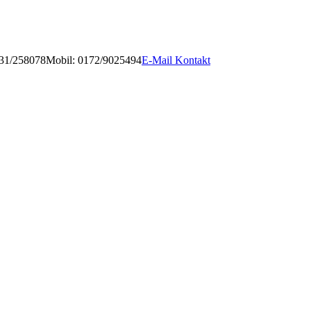
931/258078
Mobil: 0172/9025494
E-Mail Kontakt