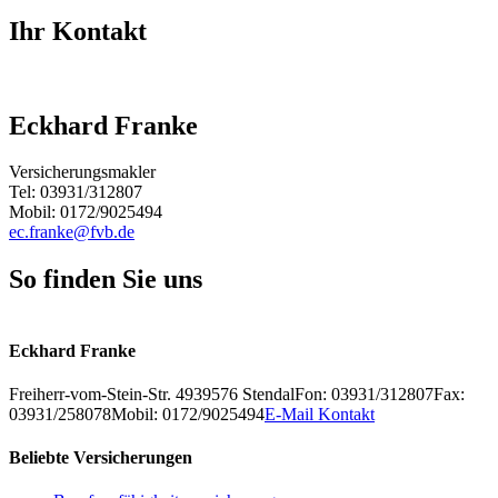
Ihr Kontakt
Eckhard Franke
Versicherungsmakler
Tel: 03931/312807
Mobil: 0172/9025494
ec.franke@fvb.de
So finden Sie uns
Leaflet
+
Eckhard Franke
−
Freiherr-vom-Stein-Str. 49
39576
Stendal
Fon: 03931/312807
Fax:
03931/258078
Mobil: 0172/9025494
E-Mail Kontakt
Beliebte Versicherungen