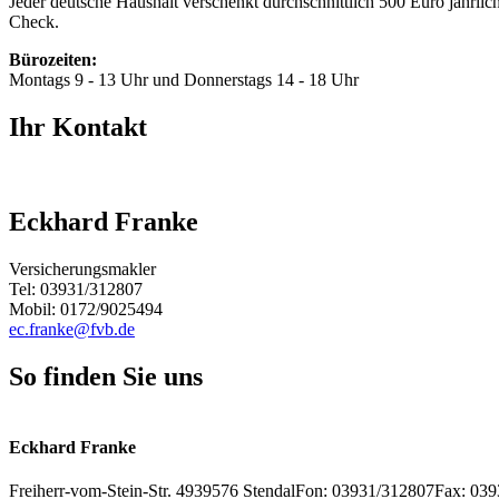
Jeder deutsche Haushalt verschenkt durchschnittlich 500 Euro jährlic
Check.
Bürozeiten:
Montags 9 - 13 Uhr und Donnerstags 14 - 18 Uhr
Ihr Kontakt
Eckhard Franke
Versicherungsmakler
Tel: 03931/312807
Mobil: 0172/9025494
ec.franke@fvb.de
So finden Sie uns
+
Eckhard Franke
−
Freiherr-vom-Stein-Str. 49
39576
Stendal
Fon: 03931/312807
Fax: 03