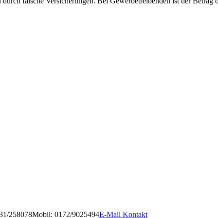
h durch falsche Versicherungen. Bei Gewerbetreibenden ist der Betrag d
931/258078
Mobil: 0172/9025494
E-Mail Kontakt